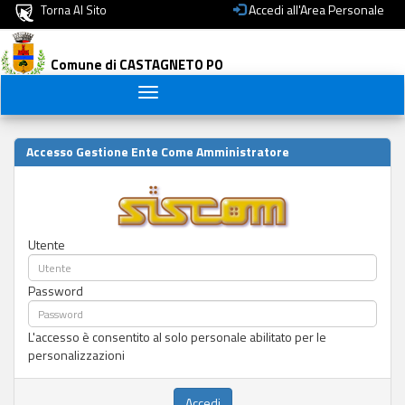
Accedi all'Area Personale
Torna Al Sito
Comune di CASTAGNETO PO
Toggle
navigation
Accesso Gestione Ente Come Amministratore
Utente
Password
L'accesso è consentito al solo personale abilitato per le
personalizzazioni